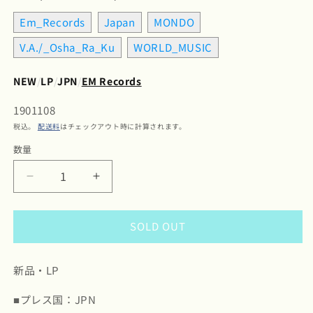
Em_Records
Japan
MONDO
V.A./_Osha_Ra_Ku
WORLD_MUSIC
NEW
/
LP
/
JPN
/
EM Records
SKU:
1901108
税込。
配送料
はチェックアウト時に計算されます。
数量
数
量
V.A./
V.A./
Osha
Osha
Ra
Ra
SOLD OUT
Ku
Ku
/
/
葛
葛
新品・LP
西
西
お
お
■プレス国：JPN
し
し