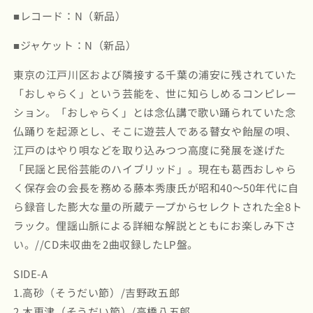
ゃ
ゃ
■レコード：N（新品）
ら
ら
■ジャケット：N（新品）
く
く
保
保
東京の江戸川区および隣接する千葉の浦安に残されていた
存
存
「おしゃらく」という芸能を、世に知らしめるコンピレー
会
会
etc
etc
ション。「おしゃらく」とは念仏講で歌い踊られていた念
(EM1181LP)
(EM1181LP)
仏踊りを起源とし、そこに遊芸人である瞽女や飴屋の唄、
の
の
江戸のはやり唄などを取り込みつつ高度に発展を遂げた
数
数
「民謡と民俗芸能のハイブリッド」。現在も葛西おしゃら
量
量
く保存会の会長を務める藤本秀康氏が昭和40〜50年代に自
を
を
ら録音した膨大な量の所蔵テープからセレクトされた全8ト
減
増
ラック。俚謡山脈による詳細な解説とともにお楽しみ下さ
ら
や
す
す
い。//CD未収曲を2曲収録したLP盤。
SIDE-A
1.高砂（そうだい節）/吉野政五郎
2.木更津（そうだい節）/高橋八五郎