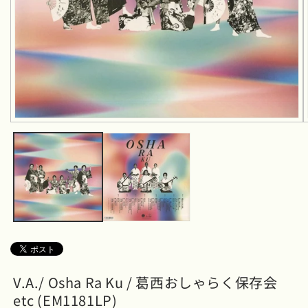
モ
ー
ダ
ル
で
メ
デ
ィ
ア
(1)
を
開
く
V.A./ Osha Ra Ku / 葛西おしゃらく保存会
etc (EM1181LP)