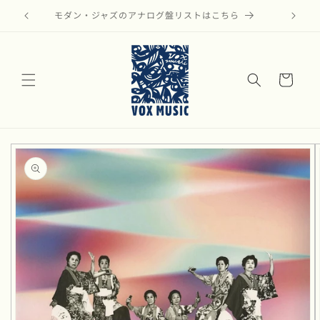
コンテ
ンツに
モダン・ジャズのアナログ盤リストはこちら
進む
カ
ー
ト
商品情
報にス
キップ