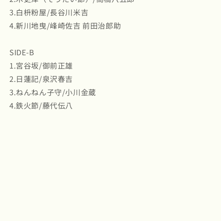
3.白枡粉屋/長谷川米吉
4.新川地曳/峰崎佐吉 前田治郎助
SIDE-B
1.宮谷坂/御前正雄
2.日蓮記/泉沢春吉
3.ねんねん子守/小川金蔵
4.鉄火節/藤代伝八