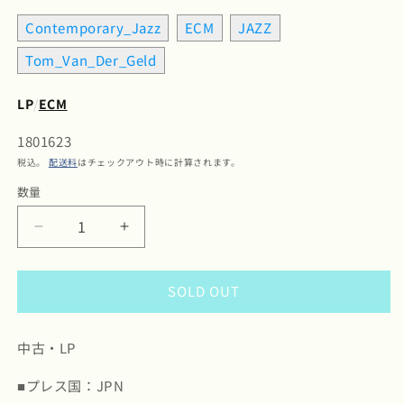
Contemporary_Jazz
ECM
JAZZ
Tom_Van_Der_Geld
LP
/
ECM
SKU:
1801623
税込。
配送料
はチェックアウト時に計算されます。
数量
数
量
Tom
Tom
Van
Van
Der
Der
SOLD OUT
Geld
Geld
And
And
Children
Children
中古・LP
At
At
Play
Play
■プレス国：JPN
/
/