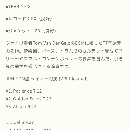
Patience
Patience
■YEAR:1978
(PAP-
(PAP-
9113)
9113)
■レコード：EX（良好）
の
の
数
数
■ジャケット：EX（良好）
量
量
を
を
ヴァイヴ奏者Tom Van Der GeldのECMに残した77年録音
減
増
の名作。管楽器、ベース、ドラムでのカルテット編成でフ
ら
や
リー〜ミニマル・コンテンポラリーの要素を含んだ、引き
す
す
算の美学を感じさせる演奏です。
JPN ECM盤 ライナー付属 (VPI Cleaned)
A1. Patience 7:12
A2. Golden Stabs 7:22
A3. Alison 6:22
B1. Celia 9:37
B2. And Then ... 10:14