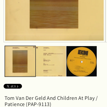
モ
ー
ダ
ル
で
メ
デ
ィ
ア
(1)
を
開
く
Tom Van Der Geld And Children At Play /
Patience (PAP-9113)