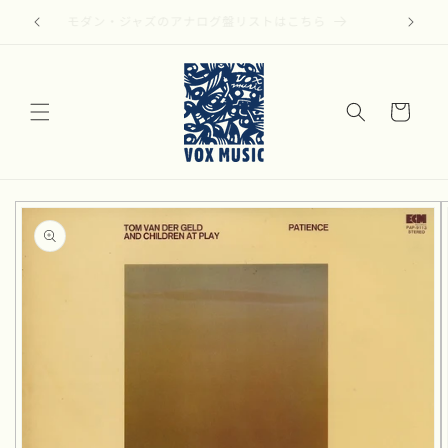
コンテ
ンツに
モダン・ジャズのアナログ盤リストはこちら
進む
カ
ー
ト
商品情
報にス
キップ