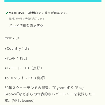
/
/
モ
モ
ダ
ダ
VOXMUSIC 心斎橋店
での受取が可能です。
ン・
ン・
通常24時間で準備が完了します
ジ
ジ
ストア情報を表示する
ャ
ャ
ズ・
ズ・
中古・LP
カ
カ
ル
ル
■Country：US
テ
テ
ッ
ッ
■YEAR：1961
ト
ト
■レコード：EX（良好）
/
/
European
European
■ジャケット：EX（良好）
Concert:
Concert:
Volume
Volume
60年スウェーデンでの録音。"Pyramid"や”Bags'
Two
Two
(SD
(SD
Groove”など彼らの代表的なレパートリーを収録した一
1386)
1386)
枚。(VPI cleaned)
の
の