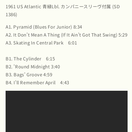
数
数
1961 US Atlantic 青緑Lbl. カンパニースリーヴ付属 (SD
量
量
1386)
を
を
減
増
A1. Pyramid (Blues For Junior) 8:34
ら
や
A2. It Don't Mean A Thing (If It Ain't Got That Swing) 5:29
す
す
A3. Skating In Central Park 6:01
B1. The Cylinder 6:15
B2. 'Round Midnight 3:40
B3. Bags' Groove 4:59
B4. I'll Remember April 4:43