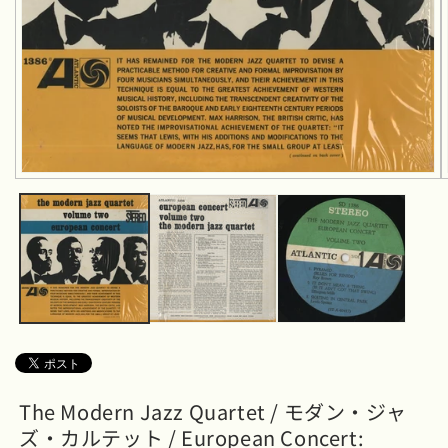
モ
ー
ダ
ル
で
メ
デ
ィ
ア
(1)
を
開
く
The Modern Jazz Quartet / モダン・ジャ
ズ・カルテット / European Concert: