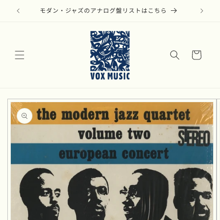
コンテ
ンツに
モダン・ジャズのアナログ盤リストはこちら
進む
カ
ー
ト
商品情
報にス
キップ