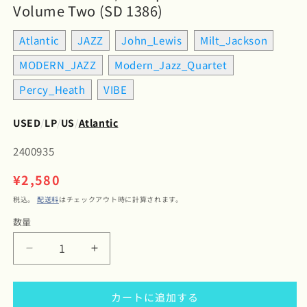
Volume Two (SD 1386)
Atlantic
JAZZ
John_Lewis
Milt_Jackson
MODERN_JAZZ
Modern_Jazz_Quartet
Percy_Heath
VIBE
USED
/
LP
/
US
/
Atlantic
SKU:
2400935
通
¥2,580
常
税込。
配送料
はチェックアウト時に計算されます。
価
数量
数
格
量
The
The
Modern
Modern
Jazz
Jazz
カートに追加する
Quartet
Quartet