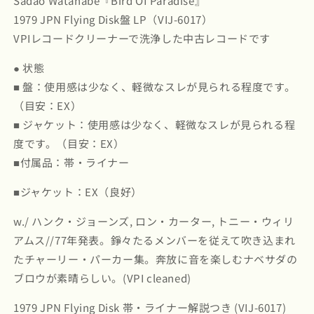
Sadao Watanabe『Bird Of Paradise』
LP
LP
1979 JPN Flying Disk盤 LP（VIJ-6017）
1979
1979
VPIレコードクリーナーで洗浄した中古レコードです
JPN
JPN
Flying
Flying
● 状態
Disk
Disk
■ 盤：使用感は少なく、軽微なスレが見られる程度です。
｜
｜
中
中
（目安：EX）
古
古
■ ジャケット：使用感は少なく、軽微なスレが見られる程
LP)
LP)
度です。（目安：EX）
の
の
■付属品：帯・ライナー
数
数
量
量
■ジャケット：EX（良好）
を
を
減
増
w./ ハンク・ジョーンズ, ロン・カーター, トニー・ウィリ
ら
や
アムス//77年発表。錚々たるメンバーを従えて吹き込まれ
す
す
たチャーリー・パーカー集。奔放に音を楽しむナベサダの
ブロウが素晴らしい。(VPI cleaned)
1979 JPN Flying Disk 帯・ライナー解説つき (VIJ-6017)