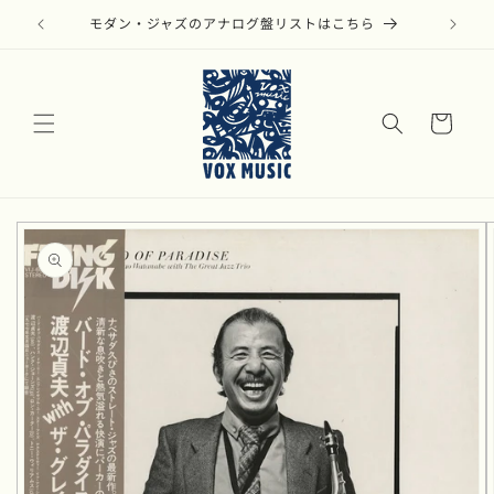
コンテ
ンツに
モダン・ジャズのアナログ盤リストはこちら
進む
カ
ー
ト
商品情
報にス
キップ