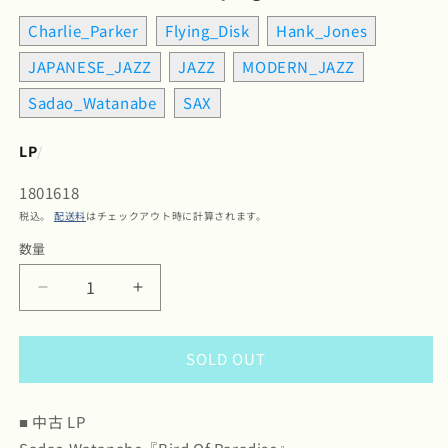
Charlie_Parker
Flying_Disk
Hank_Jones
JAPANESE_JAZZ
JAZZ
MODERN_JAZZ
Sadao_Watanabe
SAX
LP
/
SKU:
1801618
税込。
配送料
はチェックアウト時に計算されます。
数量
数
量
Sadao
Sadao
Watanabe
Watanabe
-
-
SOLD OUT
Bird
Bird
Of
Of
Paradise
Paradise
■ 中古 LP
(VIJ-
(VIJ-
6017)
6017)