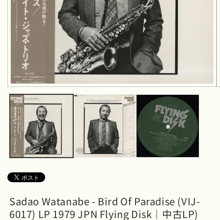
モ
ー
ダ
ル
で
メ
デ
ィ
ア
(1)
を
開
く
Sadao Watanabe - Bird Of Paradise (VIJ-
6017) LP 1979 JPN Flying Disk｜中古LP)