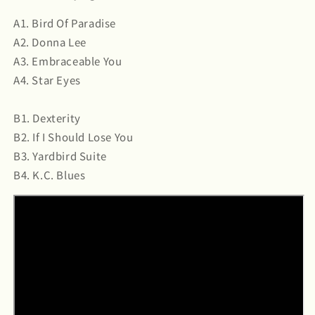
A1. Bird Of Paradise
A2. Donna Lee
A3. Embraceable You
A4. Star Eyes
B1. Dexterity
B2. If I Should Lose You
B3. Yardbird Suite
B4. K.C. Blues