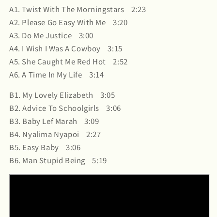
A1. Twist With The Morningstars 2:23
A2. Please Go Easy With Me 3:20
A3. Do Me Justice 3:00
A4. I Wish I Was A Cowboy 3:15
A5. She Caught Me Red Hot 2:52
A6. A Time In My Life 3:14
B1. My Lovely Elizabeth 3:05
B2. Advice To Schoolgirls 3:06
B3. Baby Lef Marah 3:09
B4. Nyalima Nyapoi 2:27
B5. Easy Baby 3:06
B6. Man Stupid Being 5:19