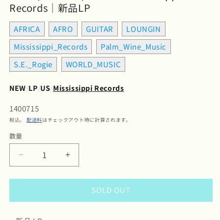
Records｜新品LP
AFRICA
AFRO
GUITAR
LOUNGIN
Mississippi_Records
Palm_Wine_Music
S.E._Rogie
WORLD_MUSIC
NEW
/
LP
/
US
/
Mississippi Records
SKU:
1400715
税込。
配送料
はチェックアウト時に計算されます。
数量
数
量
S.E.
S.E.
Rogie
Rogie
-
-
SOLD OUT
The
The
Sounds
Sounds
Of
Of