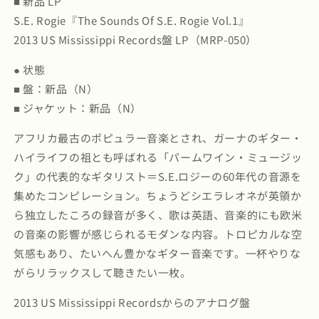
■ 新品 LP
S.E.
S.E.
Rogie
Rogie
S.E. Rogie『The Sounds Of S.E. Rogie Vol.1』
Vol.1
Vol.1
2013 US Mississippi Records盤 LP（MRP-050）
(MRP-
(MRP-
050)
050)
● 状態
2013
2013
■ 盤：新品（N）
US
US
Mississippi
Mississippi
■ ジャケット：新品（N）
Records
Records
アフリカ最古のポピュラー音楽とされ、ガーナのギター・
｜
｜
新
新
ハイライフの祖とも呼ばれる「パームワイン・ミュージッ
品
品
ク」の代表的なギタリスト＝S.E.ロジーの60年代の音源を
LP
LP
集めたコンピレーション。ちょうどシエラレオネが英領か
の
の
ら独立したころの録音が多く、歌は英語、音楽的にも欧米
数
数
の音楽の影響が感じられるモダンな内容。トロピカルな空
量
量
気感もあり、たいへん豊かなギター音楽です。一杯やりな
を
を
がらリラックスして聴きたい一枚。
減
増
ら
や
2013 US Mississippi Recordsからのアナログ盤
す
す