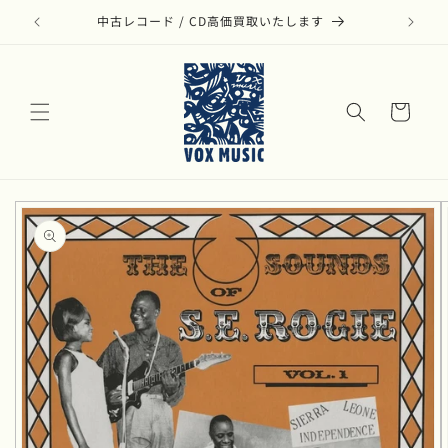
コンテ
ンツに
中古レコード / CD高価買取いたします
モダ
進む
カ
ー
ト
商品情
報にス
キップ