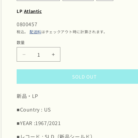
LP
/
Atlantic
SKU:
0800457
税込。
配送料
はチェックアウト時に計算されます。
数量
数
量
Roy
Roy
Ayers
Ayers
/
/
SOLD OUT
ロ
ロ
イ・
イ・
エ
エ
新品・LP
ア
ア
ー
ー
■Country : US
ズ
ズ
/
/
■YEAR :1967/2021
Virgo
Virgo
Vibes
Vibes
■レコード : SLD（新品シールド）