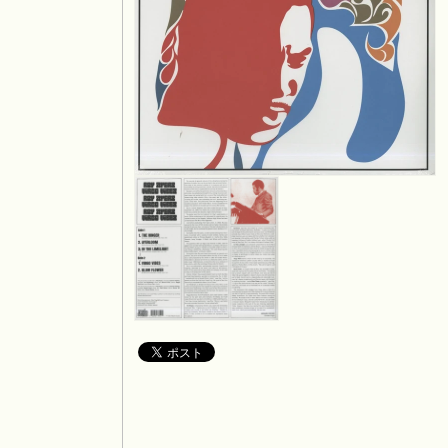
モ
ー
ダ
ル
で
メ
デ
ィ
ア
モ
(1)
ー
を
ダ
開
ル
く
で
メ
デ