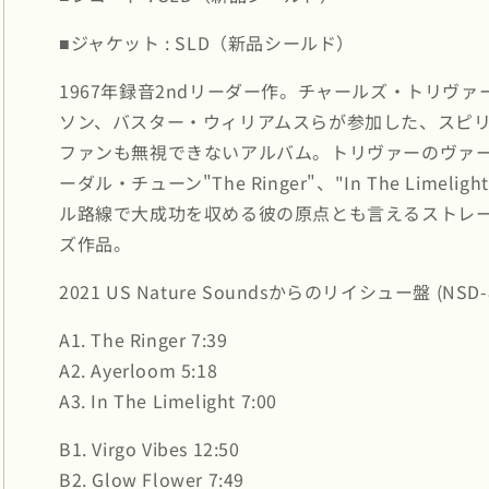
(NSD819)
(NSD819)
の
の
■ジャケット : SLD（新品シールド）
数
数
量
量
1967年録音2ndリーダー作。チャールズ・トリヴ
を
を
ソン、バスター・ウィリアムスらが参加した、スピ
減
増
ファンも無視できないアルバム。トリヴァーのヴァ
ら
や
ーダル・チューン"The Ringer"、"In The Limel
す
す
ル路線で大成功を収める彼の原点とも言えるストレ
ズ作品。
2021 US Nature Soundsからのリイシュー盤 (NSD-
A1. The Ringer 7:39
A2. Ayerloom 5:18
A3. In The Limelight 7:00
B1. Virgo Vibes 12:50
B2. Glow Flower 7:49