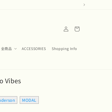
ロ
カ
グ
ー
イ
ト
ン
全商品
ACCESSORIES
Shopping Info
 Vibes
nderson
MODAL