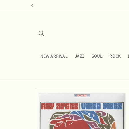
コンテ
ンツに
進む
NEW ARRIVAL
JAZZ
SOUL
ROCK
商品情
報にス
キップ