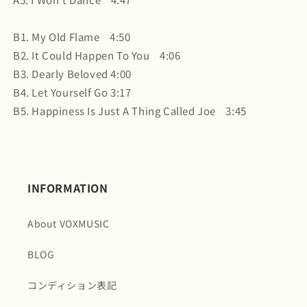
B1. My Old Flame 4:50
B2. It Could Happen To You 4:06
B3. Dearly Beloved 4:00
B4. Let Yourself Go 3:17
B5. Happiness Is Just A Thing Called Joe 3:45
INFORMATION
About VOXMUSIC
BLOG
コンディション表記