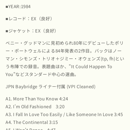
■YEAR:1984
ウ
ウ
ェ
ェ
■レコード：EX（良好）
ル
ル
/
/
■ジャケット：EX（良好）
I&#39;m
I&#39;m
Old
Old
ベニー・グッドマンに見初められ80年にデビューしたポリ
Fashioned
Fashioned
ー・ポートウェルによる84年発表の2作目。バックはノー
(FEX-
(FEX-
26-
26-
マン・シモンズ・トリオ＋ジミー・オウェンズ(tp, fh)とい
B)
B)
う布陣での録音。表題曲ほか、"It Could Happen To
の
の
You"などスタンダード中心の選曲。
数
数
量
量
JPN Baybridge ライナー付属 (VPI Cleaned)
を
を
減
増
A1. More Than You Know 4:24
ら
や
A2. I’m Old Fashioned 3:20
す
す
A3. I Fall In Love Too Easily / Like Someone In Love 3:45
A4. The Continental 3:15
A5. I Won't Dance 4:47