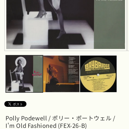
モ
ー
ダ
ル
で
メ
デ
ィ
ア
(1)
を
開
く
Polly Podewell / ポリー・ポートウェル /
I'm Old Fashioned (FEX-26-B)