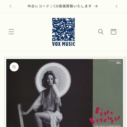
コンテ
ンツに
す
進む
カ
ー
ト
商品情
報にス
キップ