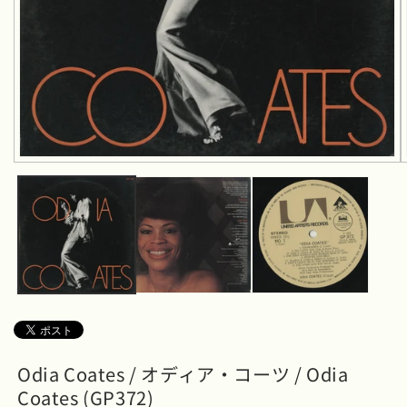
モ
ー
ダ
ル
で
メ
デ
ィ
ア
(1)
を
開
く
Odia Coates / オディア・コーツ / Odia
Coates (GP372)