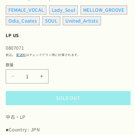
FEMALE_VOCAL
Lady_Soul
MELLOW_GROOVE
Odia_Coates
SOUL
United_Artists
LP
/
US
/
SKU:
0807071
税込。
配送料
はチェックアウト時に計算されます。
数量
数
量
Odia
Odia
Coates
Coates
/
/
SOLD OUT
オ
オ
デ
デ
ィ
ィ
中古・LP
ア・
ア・
コ
コ
■Country : JPN
ー
ー