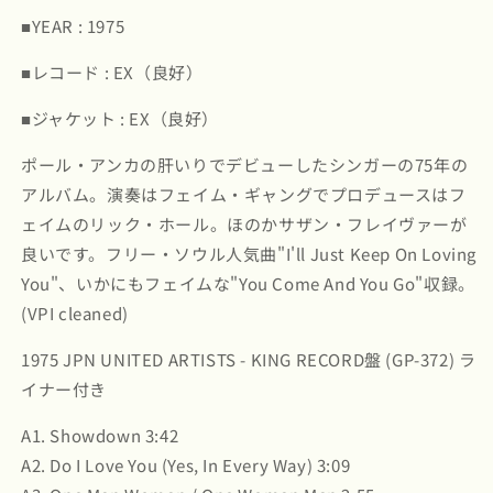
■YEAR : 1975
ツ
ツ
/
/
■レコード : EX（良好）
Odia
Odia
Coates
Coates
■ジャケット : EX（良好）
(GP372)
(GP372)
の
の
ポール・アンカの肝いりでデビューしたシンガーの75年の
数
数
アルバム。演奏はフェイム・ギャングでプロデュースはフ
量
量
ェイムのリック・ホール。ほのかサザン・フレイヴァーが
を
を
減
増
良いです。フリー・ソウル人気曲"I'll Just Keep On Loving
ら
や
You"、いかにもフェイムな"You Come And You Go"収録。
す
す
(VPI cleaned)
1975 JPN UNITED ARTISTS - KING RECORD盤 (GP-372) ラ
イナー付き
A1. Showdown 3:42
A2. Do I Love You (Yes, In Every Way) 3:09