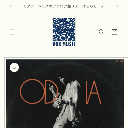
コンテ
ンツに
モダン・ジャズのアナログ盤リストはこちら
進む
カ
ー
ト
商品情
報にス
キップ