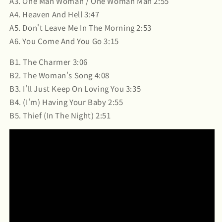
A3. One Man Woman / One Woman Man 2:55
A4. Heaven And Hell 3:47
A5. Don't Leave Me In The Morning 2:53
A6. You Come And You Go 3:15
B1. The Charmer 3:06
B2. The Woman's Song 4:08
B3. I'll Just Keep On Loving You 3:35
B4. (I'm) Having Your Baby 2:55
B5. Thief (In The Night) 2:51