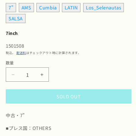
7"
AMS
Cumbia
LATIN
Los_Selenautas
SALSA
7inch
/
SKU:
1501508
税込。
配送料
はチェックアウト時に計算されます。
数量
数
量
Los
Los
Selenautas
Selenautas
/
/
SOLD OUT
El
El
Bolero
Bolero
/
/
中古・7"
La
La
Mosca
Mosca
■プレス国：OTHERS
Reletera
Reletera
-7
-7