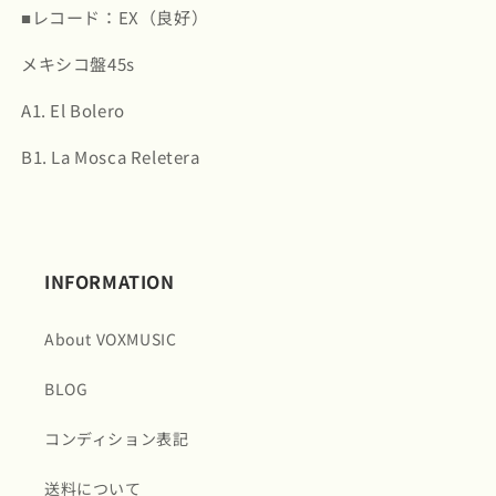
■レコード：EX（良好）
(
(
AMS026
AMS026
メキシコ盤45s
)
)
の
の
A1. El Bolero
数
数
量
量
B1. La Mosca Reletera
を
を
減
増
ら
や
す
す
INFORMATION
About VOXMUSIC
BLOG
コンディション表記
送料について