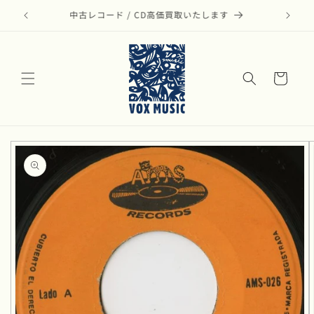
コンテ
ンツに
モダン・ジャズのアナログ盤リストはこちら
進む
カ
ー
ト
商品情
報にス
キップ