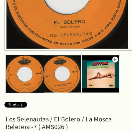
モ
ー
ダ
ル
で
メ
デ
ィ
ア
(1)
を
開
く
Los Selenautas / El Bolero / La Mosca
Reletera -7 ( AMS026 )