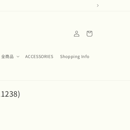
ロ
カ
グ
ー
イ
ト
ン
全商品
ACCESSORIES
Shopping Info
21238)