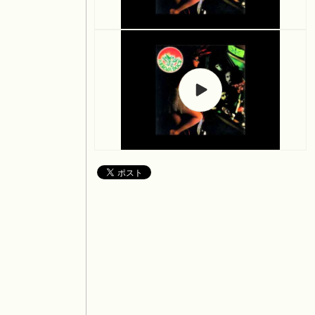
ィ
ィ
を
ア
ア
再
(3)
(2)
を
生
を
開
開
く
く
ビ
デ
オ
を
再
生