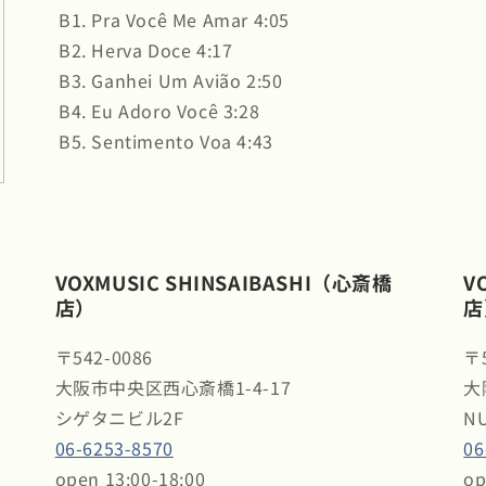
B1. Pra Você Me Amar 4:05
B2. Herva Doce 4:17
B3. Ganhei Um Avião 2:50
B4. Eu Adoro Você 3:28
B5. Sentimento Voa 4:43
VOXMUSIC SHINSAIBASHI（心斎橋
V
店）
店
〒542-0086
〒5
大阪市中央区西心斎橋1-4-17
大
シゲタニビル2F
N
06-6253-8570
06
open 13:00-18:00
op