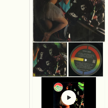
モ
ー
ダ
ル
で
メ
デ
ィ
モ
ア
モ
(1)
ー
ー
を
ダ
ダ
開
ル
ル
く
で
で
ビ
メ
メ
デ
デ
デ
オ