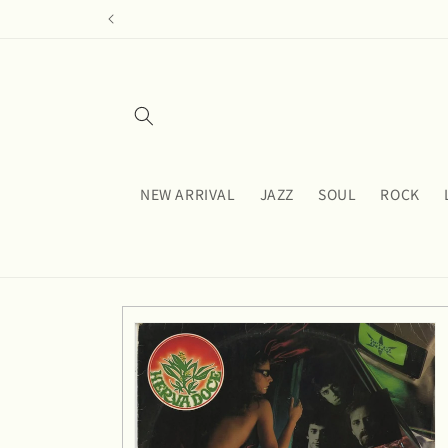
コンテ
ンツに
進む
NEW ARRIVAL
JAZZ
SOUL
ROCK
商品情
報にス
キップ