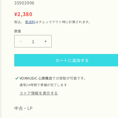
SKU:
35903996
通
¥2,380
常
税込。
配送料
はチェックアウト時に計算されます。
価
数量
数
格
量
Herva
Herva
Doce
Doce
/
/
カートに追加する
Herva
Herva
Doce
Doce
(062
(062
421238)
421238)
VOXMUSIC 心斎橋店
での受取が可能です。
の
の
通常24時間で準備が完了します
数
数
ストア情報を表示する
量
量
を
を
中古・LP
減
増
ら
や