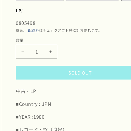
LP
/
SKU:
0805498
税込。
配送料
はチェックアウト時に計算されます。
数量
数
量
Grover
Grover
Washington
Washington
Jr.
Jr.
SOLD OUT
/
/
グ
グ
ロ
ロ
中古・LP
ー
ー
ヴ
ヴ
■Country : JPN
ァ
ァ
ー・
ー・
■YEAR :1980
ワ
ワ
シ
シ
■レコード : EX（良好）