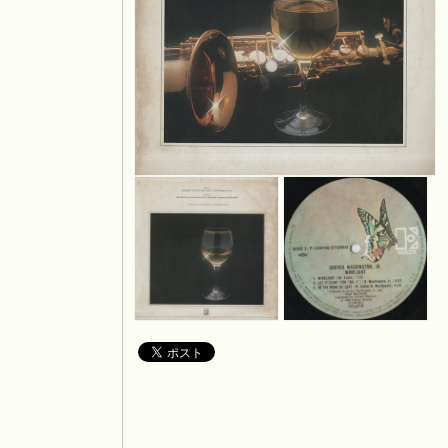
モ
ー
ダ
ル
で
メ
デ
ィ
ア
モ
モ
(1)
ー
ー
を
ダ
ダ
開
ル
ル
く
で
で
メ
メ
デ
デ