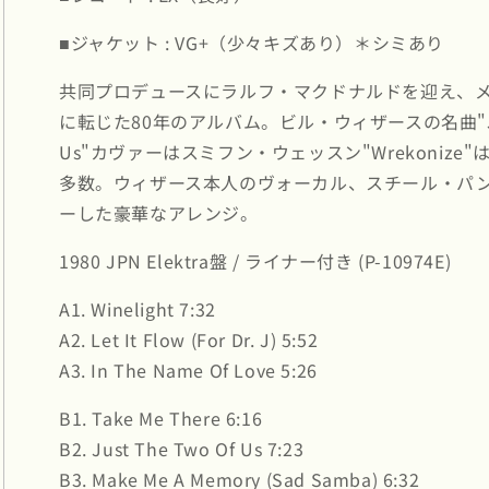
ン
ン
■ジャケット : VG+（少々キズあり）＊シミあり
ト
ト
ン・
ン・
共同プロデュースにラルフ・マクドナルドを迎え、
ジ
ジ
に転じた80年のアルバム。ビル・ウィザースの名曲"Just 
ュ
ュ
ニ
ニ
Us"カヴァーはスミフン・ウェッスン"Wrekonize
ア
ア
多数。ウィザース本人のヴォーカル、スチール・パ
/
/
ーした豪華なアレンジ。
Winelight
Winelight
(P-
(P-
1980 JPN Elektra盤 / ライナー付き (P-10974E)
10974E)
10974E)
の
の
A1. Winelight 7:32
数
数
A2. Let It Flow (For Dr. J) 5:52
量
量
A3. In The Name Of Love 5:26
を
を
減
増
B1. Take Me There 6:16
ら
や
B2. Just The Two Of Us 7:23
す
す
B3. Make Me A Memory (Sad Samba) 6:32