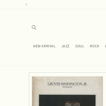
コンテ
ンツに
進む
NEW ARRIVAL
JAZZ
SOUL
ROCK
商品情
報にス
キップ