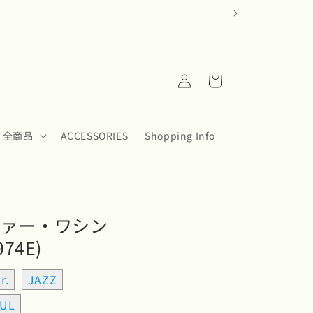
ロ
カ
グ
ー
イ
ト
ン
全商品
ACCESSORIES
Shopping Info
グローヴァー・ワシン
74E)
r.
JAZZ
UL