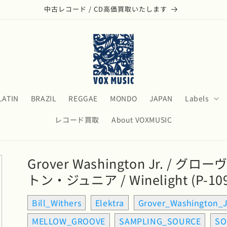
中古レコード / CD高価買取いたします
LATIN
BRAZIL
REGGAE
MONDO
JAPAN
Labels
レコード買取
About VOXMUSIC
Grover Washington Jr. / 
トン・ジュニア / Winelight (P-109
Bill_Withers
Elektra
Grover_Washington_J
MELLOW_GROOVE
SAMPLING_SOURCE
SO