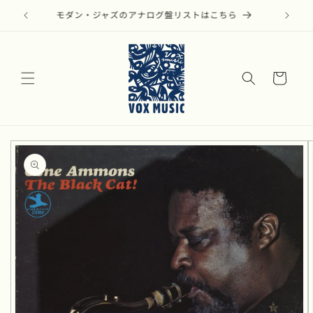
コンテ
ンツに
モダン・ジャズのアナログ盤リストはこちら
進む
カ
ー
ト
商品情
報にス
キップ