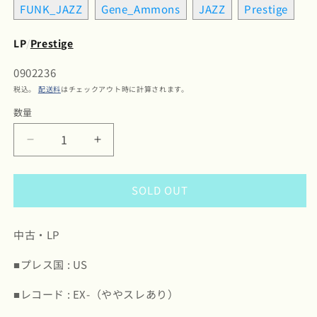
FUNK_JAZZ
Gene_Ammons
JAZZ
Prestige
LP
/
Prestige
SKU:
0902236
税込。
配送料
はチェックアウト時に計算されます。
数量
数
量
Gene
Gene
Ammons
Ammons
/
/
SOLD OUT
ジ
ジ
ー
ー
ン・
ン・
中古・LP
エ
エ
モ
モ
■プレス国 : US
ン
ン
■レコード : EX-（ややスレあり）
ズ
ズ
/
/