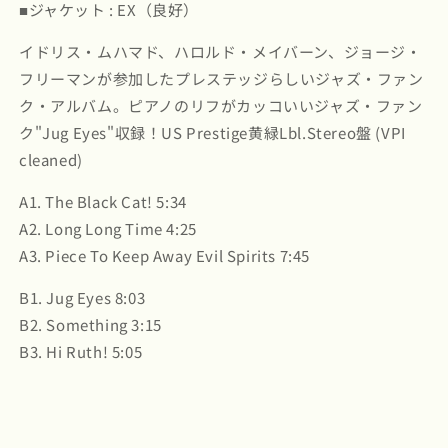
■ジャケット : EX（良好）
The
The
Black
Black
イドリス・ムハマド、ハロルド・メイバーン、ジョージ・
Cat!
Cat!
(PR
(PR
フリーマンが参加したプレステッジらしいジャズ・ファン
10006)
10006)
ク・アルバム。ピアノのリフがカッコいいジャズ・ファン
の
の
ク"Jug Eyes"収録！US Prestige黄緑Lbl.Stereo盤 (VPI
数
数
cleaned)
量
量
を
を
A1. The Black Cat! 5:34
減
増
A2. Long Long Time 4:25
ら
や
A3. Piece To Keep Away Evil Spirits 7:45
す
す
B1. Jug Eyes 8:03
B2. Something 3:15
B3. Hi Ruth! 5:05