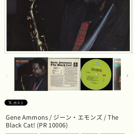
モ
ー
ダ
ル
で
メ
デ
ィ
ア
(1)
を
開
Gene Ammons / ジーン・エモンズ / The
く
Black Cat! (PR 10006)