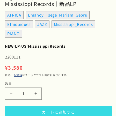
Mississippi Records｜新品LP
AFRICA
Emahoy_Tsege_Mariam_Gebru
Ethiopiques
JAZZ
Mississippi_Records
PIANO
NEW
/
LP
/
US
/
Mississippi Records
SKU:
2200111
通
¥3,580
常
税込。
配送料
はチェックアウト時に計算されます。
価
数量
数
格
量
Emahoy
Emahoy
Tsege
Tsege
Mariam
Mariam
カートに追加する
Gebru
Gebru