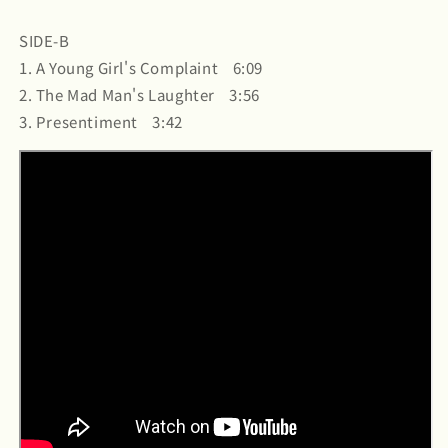
SIDE-B
1. A Young Girl's Complaint 6:09
2. The Mad Man's Laughter 3:56
3. Presentiment 3:42