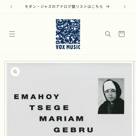
コンテ
ンツに
モダン・ジャズのアナログ盤リストはこちら
進む
カ
ー
ト
商品情
報にス
キップ