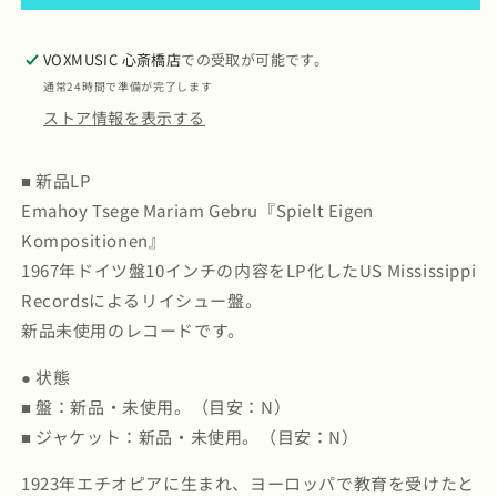
–
–
Spielt
Spielt
Eigen
Eigen
VOXMUSIC 心斎橋店
での受取が可能です。
Kompositionen
Kompositionen
通常24時間で準備が完了します
(MRP025)
(MRP025)
ストア情報を表示する
US
US
Mississippi
Mississippi
Records
Records
■ 新品LP
｜
｜
Emahoy Tsege Mariam Gebru『Spielt Eigen
新
新
Kompositionen』
品
品
1967年ドイツ盤10インチの内容をLP化したUS Mississippi
LP
LP
の
の
Recordsによるリイシュー盤。
数
数
新品未使用のレコードです。
量
量
● 状態
を
を
減
増
■ 盤：新品・未使用。（目安：N）
ら
や
■ ジャケット：新品・未使用。（目安：N）
す
す
1923年エチオピアに生まれ、ヨーロッパで教育を受けたと