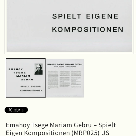
モ
ー
ダ
ル
で
メ
デ
ィ
ア
(1)
を
開
く
Emahoy Tsege Mariam Gebru – Spielt
Eigen Kompositionen (MRP025) US