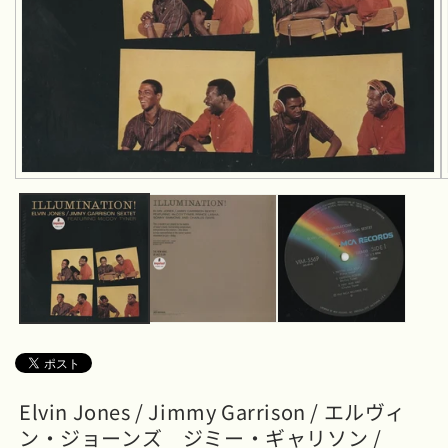
モ
ー
ダ
ル
で
メ
デ
ィ
ア
(1)
を
開
く
Elvin Jones / Jimmy Garrison / エルヴィ
ン・ジョーンズ ジミー・ギャリソン /