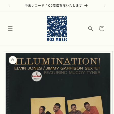
コンテ
ンツに
中古レコード / CD高価買取いたします
モダ
進む
カ
ー
ト
商品情
報にス
キップ