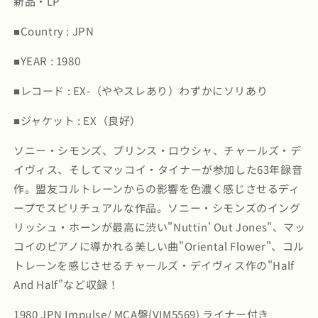
新品・LP
エ
エ
ル
ル
■Country : JPN
ヴ
ヴ
ィ
ィ
■YEAR : 1980
ン・
ン・
ジ
ジ
■レコード : EX-（ややスレあり）わずかにソリあり
ョ
ョ
■ジャケット : EX（良好）
ー
ー
ン
ン
ソニー・シモンズ、プリンス・ロウシャ、チャールズ・デ
ズ
ズ
イヴィス、そしてマッコイ・タイナーが参加した63年録音
ジ
ジ
作。盟友コルトレーンからの影響を色濃く感じさせるディ
ミ
ミ
ープでスピリチュアルな作品。ソニー・シモンズのイング
ー・
ー・
ギ
ギ
リッシュ・ホーンが最高に渋い"Nuttin' Out Jones"、マッ
ャ
ャ
コイのピアノに導かれる美しい曲"Oriental Flower"、コル
リ
リ
トレーンを感じさせるチャールズ・デイヴィス作の"Half
ソ
ソ
And Half"など収録！
ン
ン
/
/
1980 JPN Impulse/ MCA盤(VIM5569) ライナー付き