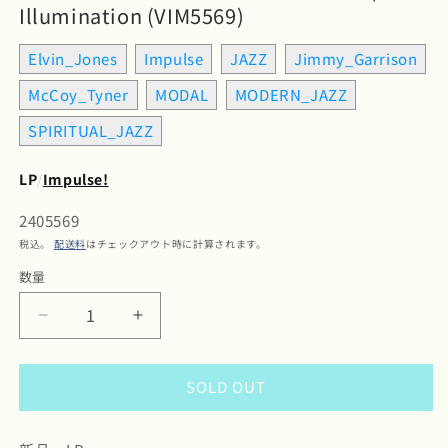
Illumination (VIM5569)
Elvin_Jones
Impulse
JAZZ
Jimmy_Garrison
McCoy_Tyner
MODAL
MODERN_JAZZ
SPIRITUAL_JAZZ
LP
/
Impulse!
SKU:
2405569
税込。
配送料
はチェックアウト時に計算されます。
数量
数
量
Elvin
Elvin
Jones
Jones
/
/
SOLD OUT
Jimmy
Jimmy
Garrison
Garrison
/
/