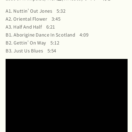
Illumination
Illumination
(VIM5569)
(VIM5569)
A1. Nuttin' Out Jones 5:32
の
の
A2. Oriental Flower 3:45
数
数
A3. Half And Half 6:21
量
量
B1. Aborigine Dance In Scotland 4:09
を
を
B2. Gettin' On Way 5:12
減
増
B3. Just Us Blues 5:54
ら
や
す
す