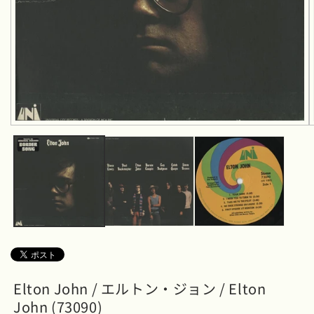
モ
ー
ダ
ル
で
メ
デ
ィ
ア
(1)
を
開
く
Elton John / エルトン・ジョン / Elton
John (73090)