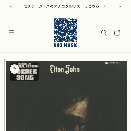
コンテ
ンツに
モダン・ジャズのアナログ盤リストはこちら
進む
カ
ー
ト
商品情
報にス
キップ