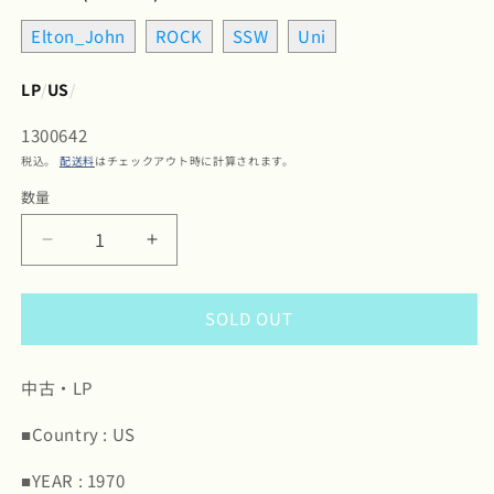
Elton_John
ROCK
SSW
Uni
LP
/
US
/
SKU:
1300642
税込。
配送料
はチェックアウト時に計算されます。
数量
数
量
Elton
Elton
John
John
/
/
SOLD OUT
エ
エ
ル
ル
ト
ト
中古・LP
ン・
ン・
ジ
ジ
■Country : US
ョ
ョ
■YEAR : 1970
ン
ン