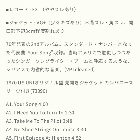
/
/
■レコード : EX-（ややスレあり）
Elton
Elton
John
John
■ジャケット : VG+（少々キズあり）＊背スレ・角スレ、開
(73090)
(73090)
の
の
口部下辺3cm程度割れあり
数
数
70年発表の2ndアルバム。スタンダード・ナンバーとなっ
量
量
た代表曲"Your Song"収録。当時アメリカで胎動しつつあ
を
を
減
増
ったシンガーソングライター・ブームと呼応するような、
ら
や
シリアスで内省的な音楽。(VPI cleaned)
す
す
1970 US UNIオリジナル盤 見開きジャケット カンパニース
リーヴ付き(73090)
A1. Your Song 4:00
A2. I Need You To Turn To 2:30
A3. Take Me To The Pilot 3:48
A4. No Shoe Strings On Louise 3:30
A5. First Episode At Hienton 4:52