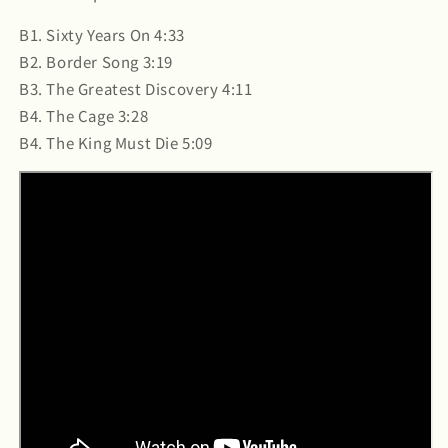
B1. Sixty Years On 4:33
B2. Border Song 3:19
B3. The Greatest Discovery 4:11
B4. The Cage 3:28
B4. The King Must Die 5:09