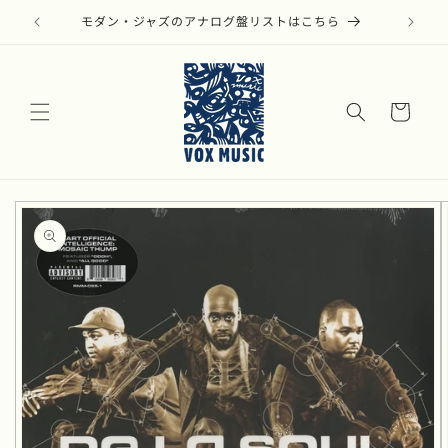
コンテ
ンツに
モダン・ジャズのアナログ盤リストはこちら
進む
カ
ー
ト
商品情
報にス
キップ