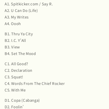
A1. Spitkicker.com / Say R.
A2. U Can Do (Life)
A3. My Writes
A4. Oooh
B1. Thru Ya City
B2. I.C. Y'All
B3. View
B4. Set The Mood
C1. All Good?
C2. Declaration
C3. Squat!
C4. Words From The Chief Rocker
C5. With Me
D1. Copa (Cabanga)
D2. Foolin'