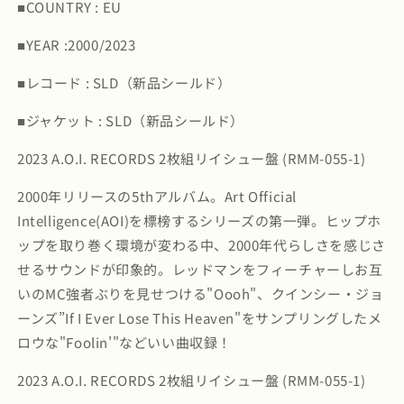
■COUNTRY : EU
ル
ル
/
/
■YEAR :2000/2023
Art
Art
Official
Official
■レコード : SLD（新品シールド）
Intelligence:
Intelligence:
Mosaic
Mosaic
■ジャケット : SLD（新品シールド）
Thump
Thump
-2LP
-2LP
2023 A.O.I. RECORDS 2枚組リイシュー盤 (RMM-055-1)
(RMM-
(RMM-
055-
055-
2000年リリースの5thアルバム。Art Official
1)
1)
Intelligence(AOI)を標榜するシリーズの第一弾。ヒップホ
の
の
ップを取り巻く環境が変わる中、2000年代らしさを感じさ
数
数
せるサウンドが印象的。レッドマンをフィーチャーしお互
量
量
いのMC強者ぶりを見せつける"Oooh"、クインシー・ジョ
を
を
ーンズ”If I Ever Lose This Heaven"をサンプリングしたメ
減
増
ら
や
ロウな"Foolin'"などいい曲収録！
す
す
2023 A.O.I. RECORDS 2枚組リイシュー盤 (RMM-055-1)