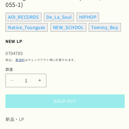
055-1)
AOI_RECORDS
De_La_Soul
HIPHOP
Native_Toungues
NEW_SCHOOL
Tommy_Boy
NEW
/
LP
/
SKU:
0704785
税込。
配送料
はチェックアウト時に計算されます。
数量
数
量
De
De
La
La
Soul
Soul
SOLD OUT
/
/
デ・
デ・
ラ・
ラ・
新品・LP
ソ
ソ
ウ
ウ