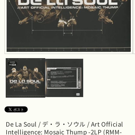
モ
ー
ダ
ル
で
メ
デ
ィ
ア
(1)
を
開
く
De La Soul / デ・ラ・ソウル / Art Official
Intelligence: Mosaic Thump -2LP (RMM-