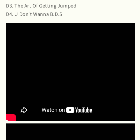
D3. The Art Of Getting Jumped
D4. U Don't Wanna B.D.S