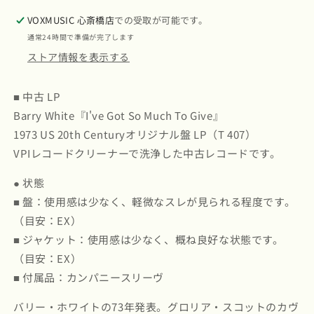
So
So
Much
Much
VOXMUSIC 心斎橋店
での受取が可能です。
To
To
通常24時間で準備が完了します
Give
Give
ストア情報を表示する
(T
(T
407)
407)
1973
1973
■ 中古 LP
US
US
Barry White『I've Got So Much To Give』
20th
20th
1973 US 20th Centuryオリジナル盤 LP（T 407）
Century
Century
｜
｜
VPIレコードクリーナーで洗浄した中古レコードです。
中
中
● 状態
古
古
LP
LP
■ 盤：使用感は少なく、軽微なスレが見られる程度です。
の
の
（目安：EX）
数
数
■ ジャケット：使用感は少なく、概ね良好な状態です。
量
量
（目安：EX）
を
を
■ 付属品：カンパニースリーヴ
減
増
ら
や
バリー・ホワイトの73年発表。グロリア・スコットのカヴ