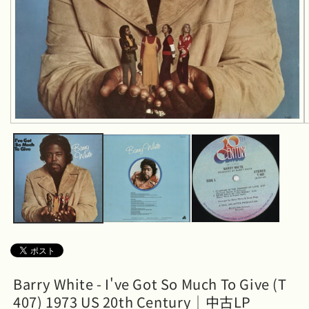
モ
ー
ダ
ル
で
メ
デ
ィ
ア
(1)
を
開
く
Barry White - I've Got So Much To Give (T
407) 1973 US 20th Century｜中古LP