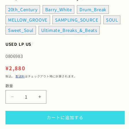
20th_Century
Barry_White
Drum_Break
MELLOW_GROOVE
SAMPLING_SOURCE
SOUL
Sweet_Soul
Ultimate_Breaks_&_Beats
USED
/
LP
/
US
/
SKU:
0806983
通
¥2,880
常
税込。
配送料
はチェックアウト時に計算されます。
価
数量
数
格
量
Barry
Barry
White
White
-
-
カートに追加する
I&#39;ve
I&#39;ve
Got
Got