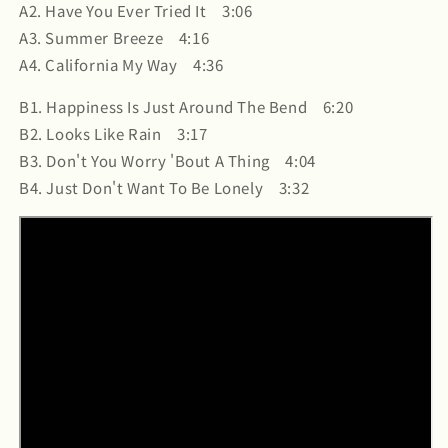
ら
や
A2. Have You Ever Tried It 3:06
す
す
A3. Summer Breeze 4:16
A4. California My Way 4:36
B1. Happiness Is Just Around The Bend 6:20
B2. Looks Like Rain 3:17
B3. Don't You Worry 'Bout A Thing 4:04
B4. Just Don't Want To Be Lonely 3:32