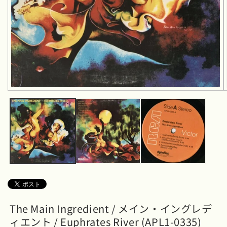
モ
ー
ダ
ル
で
メ
デ
ィ
ア
(1)
を
開
く
The Main Ingredient / メイン・イングレデ
ィエント / Euphrates River (APL1-0335)