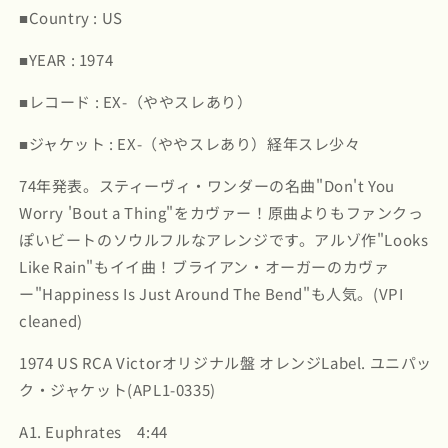
イ
イ
■Country : US
ン
ン
グ
グ
■YEAR : 1974
レ
レ
■レコード : EX-（ややスレあり）
デ
デ
ィ
ィ
■ジャケット : EX-（ややスレあり）経年スレ少々
エ
エ
ン
ン
74年発表。スティーヴィ・ワンダーの名曲"Don't You
ト
ト
Worry 'Bout a Thing"をカヴァー！原曲よりもファンクっ
/
/
ぽいビートのソウルフルなアレンジです。アルゾ作"Looks
Euphrates
Euphrates
River
River
Like Rain"もイイ曲！ブライアン・オーガーのカヴァ
(APL1-
(APL1-
ー"Happiness Is Just Around The Bend"も人気。(VPI
0335)
0335)
cleaned)
の
の
数
数
1974 US RCA Victorオリジナル盤 オレンジLabel. ユニパッ
量
量
ク・ジャケット(APL1-0335)
を
を
減
増
A1. Euphrates 4:44