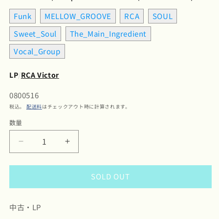
Funk
MELLOW_GROOVE
RCA
SOUL
Sweet_Soul
The_Main_Ingredient
Vocal_Group
LP
/
RCA Victor
SKU:
0800516
税込。
配送料
はチェックアウト時に計算されます。
数量
数
量
The
The
Main
Main
Ingredient
Ingredient
SOLD OUT
/
/
メ
メ
イ
イ
中古・LP
ン・
ン・