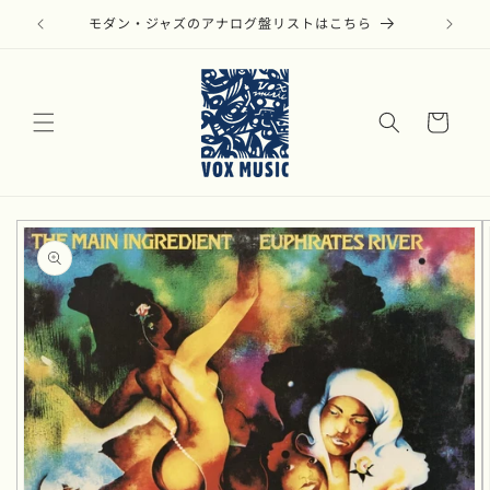
コンテ
ンツに
モダン・ジャズのアナログ盤リストはこちら
進む
カ
ー
ト
商品情
報にス
キップ