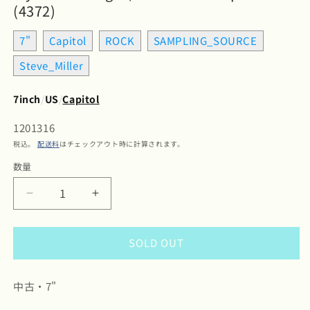
(4372)
7"
Capitol
ROCK
SAMPLING_SOURCE
Steve_Miller
7inch
/
US
/
Capitol
SKU:
1201316
税込。
配送料
はチェックアウト時に計算されます。
数量
数
量
Steve
Steve
Miller
Miller
/
/
SOLD OUT
ス
ス
テ
テ
ィ
ィ
中古・7"
ー
ー