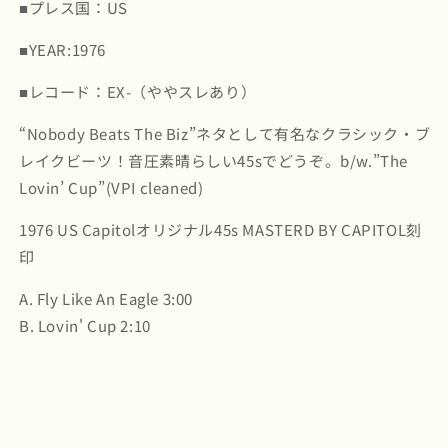
ヴ・
ヴ・
■プレス国：US
ミ
ミ
■YEAR:1976
ラ
ラ
ー・
ー・
■レコード：EX-（ややスレあり）
バ
バ
ン
ン
“Nobody Beats The Biz”ネタとして有名なクラシック・ブ
ド
ド
レイクビーツ！音圧素晴らしい45sでどうぞ。b/w.”The
/
/
Lovin’ Cup”(VPI cleaned)
Fly
Fly
Like
Like
1976 US Capitolオリジナル45s MASTERD BY CAPITOL刻
An
An
Eagle
Eagle
印
/
/
The
The
A. Fly Like An Eagle 3:00
Lovin’
Lovin’
B. Lovin' Cup 2:10
Cup
Cup
-7
-7
(4372)
(4372)
の
の
数
数
量
量