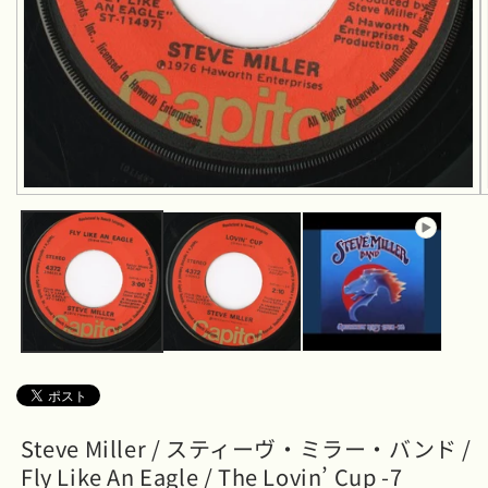
モ
ー
ダ
ル
で
メ
デ
ィ
ア
(1)
を
開
く
Steve Miller / スティーヴ・ミラー・バンド /
Fly Like An Eagle / The Lovin’ Cup -7