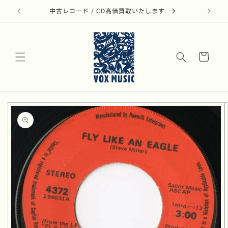
コンテ
ンツに
モダン・ジャズのアナログ盤リストはこちら
進む
カ
ー
ト
商品情
報にス
キップ