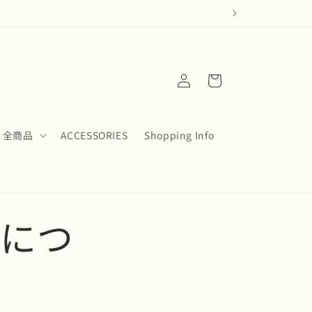
ロ
カ
グ
ー
イ
ト
ン
全商品
ACCESSORIES
Shopping Info
集につ