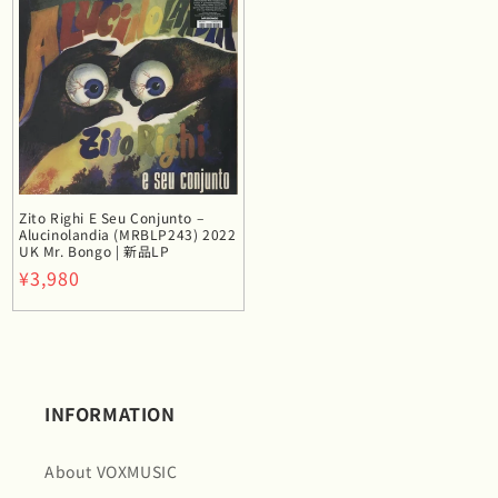
格
格
Zito Righi E Seu Conjunto –
Alucinolandia (MRBLP243) 2022
UK Mr. Bongo | 新品LP
通
¥3,980
常
価
格
INFORMATION
About VOXMUSIC