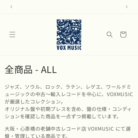
コンテ
ンツに
モダン・ジャズのアナログ盤リストはこちら
進む
カ
ー
ト
コ
全商品 - ALL
レ
ジャズ、ソウル、ロック、ラテン、レゲエ、ワールドミ
ク
ュージックの中古〜輸入レコードを中心に、VOXMUSIC
が厳選したコレクション。
シ
オリジナル盤や初期プレスを含め、盤の仕様・コンディ
ョ
ションを確認した商品を一点ずつ掲載しています。
ン
大阪・心斎橋の老舗中古レコード店 VOXMUSIC にて選
盤・管理している商品です。