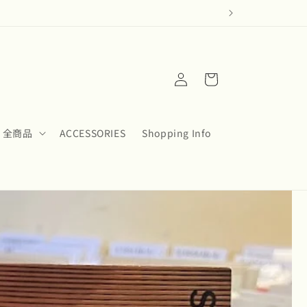
ロ
カ
グ
ー
イ
ト
ン
全商品
ACCESSORIES
Shopping Info