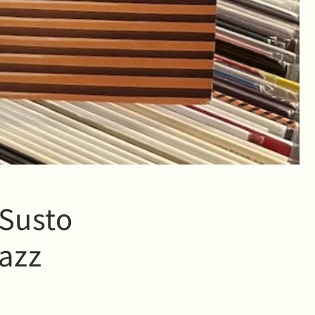
Susto
azz